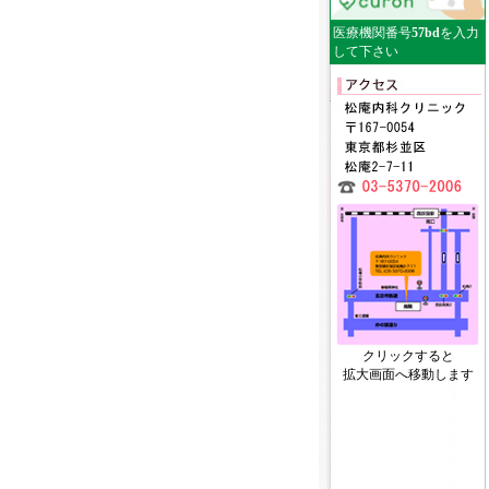
医療機関番号
57bd
を入力
して下さい
クリックすると
拡大画面へ移動します