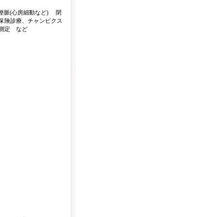
脈(心房細動など) 閉
保険診療、チャンピクス
測定 など