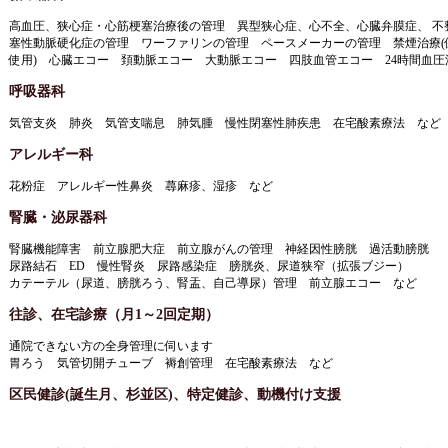
高血圧、狭心症・心筋梗塞治療後の管理 異型狭心症、心不全、心臓弁膜症、 不整
塞性動脈硬化症の管理 ワーファリンの管理 ペースメーカーの管理 禁煙治療(
使用) 心臓エコー 頚動脈エコー 大動脈エコー 四肢血管エコー 24時間血圧
呼吸器科
気管支炎 肺炎 気管支喘息 肺気腫 慢性閉塞性肺疾患 在宅酸素療法 など
アレルギー科
花粉症 アレルギー性鼻炎 蕁麻疹、湿疹 など
腎臓・泌尿器科
腎臓機能障害 前立腺肥大症 前立腺がんの管理 神経因性膀胱 過活動膀胱
尿路結石 ED 慢性腎炎 尿路感染症 膀胱炎、尿道狭窄（拡張ブジー）
カテーテル（尿道、膀胱ろう、腎盂、自己導尿）管理 前立腺エコー など
往診、在宅診療（月1～2回定期）
通院できない方の全身管理に伺います
胃ろう 気管切開チューブ 褥創管理 在宅酸素療法 など
区民健診(誕生月、杉並区)、特定健診、動機付け支援