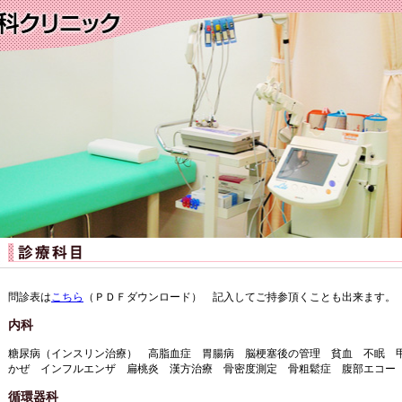
問診表は
こちら
（ＰＤＦダウンロード） 記入してご持参頂くことも出来ます。
内科
糖尿病（インスリン治療） 高脂血症 胃腸病 脳梗塞後の管理 貧血 不眠
かぜ インフルエンザ 扁桃炎 漢方治療 骨密度測定 骨粗鬆症 腹部エコー
循環器科