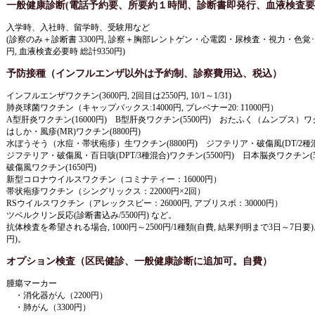
一般健康診断(電話予約要、所要約１時間、診断書即発行、血液検査要
入学時、入社時、留学時、受験用など
(診察のみ＋診断書 3300円, 診察＋胸部レントゲン・心電図・尿検査・視力・色覚･
円, 血液検査必要時 総計9350円)
予防接種
（インフルエンザ以外は予約制、診察費用込、税込）
インフルエンザワクチン(3600円, 2回目は2550円, 10/1～1/31)
肺炎球菌ワクチン（キャップバックス:14000円, プレベナー20: 11000円）
A型肝炎ワクチン(16000円) B型肝炎ワクチン(5500円) おたふく（ムンプス）ワクチ
はしか・風疹(MR)ワクチン(8800円)
水ぼうそう（水痘・帯状疱疹）生ワクチン(8800円) ジフテリア・破傷風(DT/2種混合
ジフテリア・破傷風・百日咳(DPT/3種混合)ワクチン(5500円) 日本脳炎ワクチン(55
破傷風ワクチン(1650円)
新型コロナウイルスワクチン（コミナティー：16000円）
帯状疱疹ワクチン（シングリックス：22000円×2回）
RSウイルスワクチン（アレックスビー：26000円, アブリスボ：30000円）
ツベルクリン反応(診断書込み/5500円) など。
抗体検査を希望される場合, 1000円～2500円/1種類(自費, 結果判明まで3日～7日要)
円)。
オプション検査（区民健診、一般健康診断に追加可。自費）
腫瘍マーカー
・消化器がん（2200円）
・肺がん（3300円）