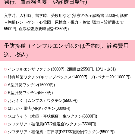
発行、血液検査要：翌診療日発行)
入学時、入社時、留学時、受験用など (診察のみ＋診断書 3300円, 診察
＋胸部レントゲン・心電図・尿検査・視力・色覚･聴力＋診断書まで
5500円, 血液検査必要時 総計9350円)
予防接種（インフルエンザ以外は予約制、診察費用
込、税込）
インフルエンザワクチン(3600円, 2回目は2550円, 10/1～1/31)
肺炎球菌ワクチン(キャップバックス:14000円, プレベナー20:11000円)
A型肝炎ワクチン(16000円)
B型肝炎ワクチン(5500円)
おたふく（ムンプス）ワクチン(5500円)
はしか・風疹(MR)ワクチン(8800円)
水ぼうそう（水痘・帯状疱疹）生ワクチン(8800円)
ジフテリア・破傷風(DT/2種混合)ワクチン(5500円)
ジフテリア・破傷風・百日咳(DPT/3種混合)ワクチン(5500円)