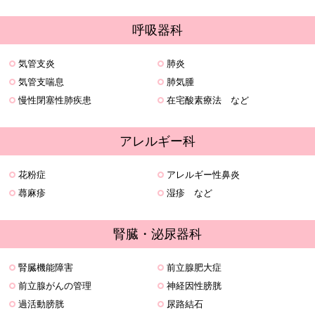
呼吸器科
気管支炎
肺炎
気管支喘息
肺気腫
慢性閉塞性肺疾患
在宅酸素療法 など
アレルギー科
花粉症
アレルギー性鼻炎
蕁麻疹
湿疹 など
腎臓・泌尿器科
腎臓機能障害
前立腺肥大症
前立腺がんの管理
神経因性膀胱
過活動膀胱
尿路結石