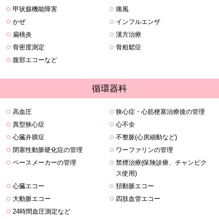
甲状腺機能障害
痛風
かぜ
インフルエンザ
扁桃炎
漢方治療
骨密度測定
骨粗鬆症
腹部エコーなど
循環器科
高血圧
狭心症・心筋梗塞治療後の管理
異型狭心症
心不全
心臓弁膜症
不整脈(心房細動など)
閉塞性動脈硬化症の管理
ワーファリンの管理
ペースメーカーの管理
禁煙治療(保険診療、チャンピク
ス使用)
心臓エコー
頚動脈エコー
大動脈エコー
四肢血管エコー
24時間血圧測定など