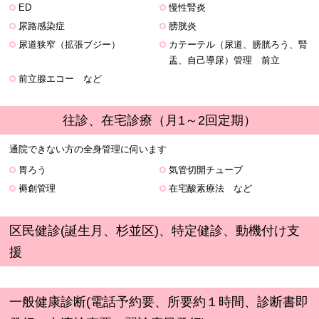
ED
慢性腎炎
尿路感染症
膀胱炎
尿道狭窄（拡張ブジー）
カテーテル（尿道、膀胱ろう、腎
盂、自己導尿）管理 前立
前立腺エコー など
往診、在宅診療（月1～2回定期）
通院できない方の全身管理に伺います
胃ろう
気管切開チューブ
褥創管理
在宅酸素療法 など
区民健診(誕生月、杉並区)、特定健診、動機付け支
援
一般健康診断(電話予約要、所要約１時間、診断書即