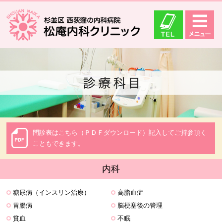
問診表はこちら（ＰＤＦダウンロード）記入してご持参頂く
こともできます。
内科
糖尿病（インスリン治療）
高脂血症
胃腸病
脳梗塞後の管理
貧血
不眠