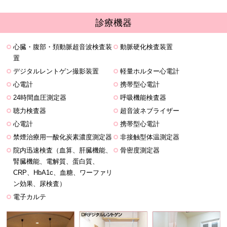
診療機器
心臓・腹部・頚動脈超音波検査装
動脈硬化検査装置
置
デジタルレントゲン撮影装置
軽量ホルター心電計
心電計
携帯型心電計
24時間血圧測定器
呼吸機能検査器
聴力検査器
超音波ネブライザー
心電計
携帯型心電計
禁煙治療用一酸化炭素濃度測定器
非接触型体温測定器
院内迅速検査（血算、肝臓機能、
骨密度測定器
腎臓機能、電解質、蛋白質、
CRP、HbA1c、血糖、ワーファリ
ン効果、尿検査）
電子カルテ