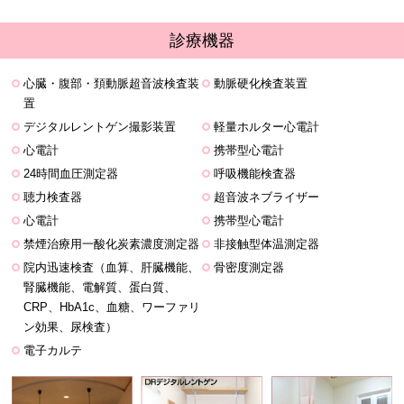
診療機器
心臓・腹部・頚動脈超音波検査装
動脈硬化検査装置
置
デジタルレントゲン撮影装置
軽量ホルター心電計
心電計
携帯型心電計
24時間血圧測定器
呼吸機能検査器
聴力検査器
超音波ネブライザー
心電計
携帯型心電計
禁煙治療用一酸化炭素濃度測定器
非接触型体温測定器
院内迅速検査（血算、肝臓機能、
骨密度測定器
腎臓機能、電解質、蛋白質、
CRP、HbA1c、血糖、ワーファリ
ン効果、尿検査）
電子カルテ