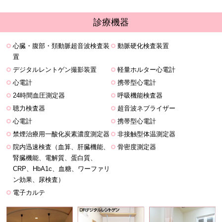
診療機器
心臓・腹部・頚動脈超音波検査装
動脈硬化検査装置
置
デジタルレントゲン撮影装置
軽量ホルター心電計
心電計
携帯型心電計
24時間血圧測定器
呼吸機能検査器
聴力検査器
超音波ネブライザー
心電計
携帯型心電計
禁煙治療用一酸化炭素濃度測定器
非接触型体温測定器
院内迅速検査（血算、肝臓機能、
骨密度測定器
腎臓機能、電解質、蛋白質、
CRP、HbA1c、血糖、ワーファリ
ン効果、尿検査）
電子カルテ