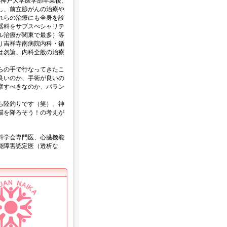
9年神戸大学医学部卒業後、
し、前立腺がんの治療や
れらの治療にも全身を診
器科をサブスぺシャリテ
ル治療が関東で最多）等
より吉祥寺南病院内科・循
は勿論、内科全般の治療
らの手で行なってきたこ
良いのか、手術が良いの
察すべきなのか、バラン
ら陸釣りです（笑）。神
錨を降ろそう！の考えが
科学会専門医、心臓機能
能障害認定医（透析な