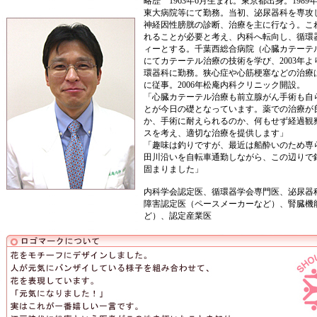
略歴 1963年6月生まれ。東京都出身。198
東大病院等にて勤務。当初、泌尿器科を専攻
神経因性膀胱の診断、治療を主に行なう。こ
れることが必要と考え、内科へ転向し、循環
ィーとする。千葉西総合病院（心臓カテーテ
にてカテーテル治療の技術を学び、2003年
環器科に勤務。狭心症や心筋梗塞などの治療
に従事。2006年松庵内科クリニック開設。
「心臓カテーテル治療も前立腺がん手術も自
とが今日の礎となっています。薬での治療が
か、手術に耐えられるのか、何もせず経過観
スを考え、適切な治療を提供します」
「趣味は釣りですが、最近は船酔いのため専
田川沿いを自転車通勤しながら、この辺りで
固まりました」
内科学会認定医、循環器学会専門医、泌尿器
障害認定医（ペースメーカーなど）、腎臓機
ど）、認定産業医