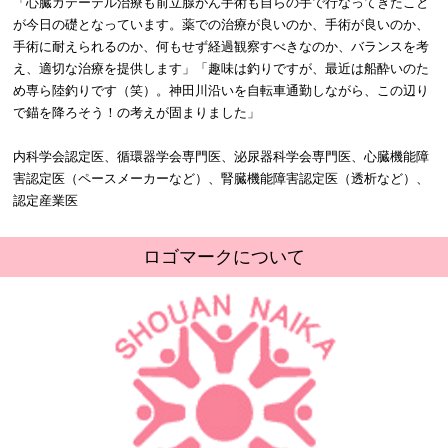
「心臓カテーテル治療も前立腺がん手術も自らの手で行なってきたこと
が今日の礎となっています。薬での治療が良いのか、手術が良いのか、
手術に耐えられるのか、何もせず経過観察すべきなのか、バランスを考
え、適切な治療を提供します」「趣味は釣りですが、最近は船酔いのた
め専ら陸釣りです（笑）。神田川沿いを自転車通勤しながら、この辺り
で錨を降ろそう！の考えが固まりました」
内科学会認定医、循環器学会専門医、泌尿器科学会専門医、心臓機能障
害認定医（ペースメーカーなど）、腎臓機能障害認定医（透析など）、
認定産業医
ロゴマークについて