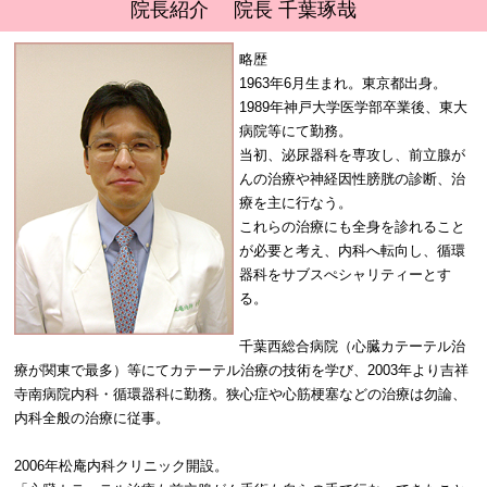
院長紹介 院長 千葉琢哉
略歴
1963年6月生まれ。東京都出身。
1989年神戸大学医学部卒業後、東大
病院等にて勤務。
当初、泌尿器科を専攻し、前立腺が
んの治療や神経因性膀胱の診断、治
療を主に行なう。
これらの治療にも全身を診れること
が必要と考え、内科へ転向し、循環
器科をサブスぺシャリティーとす
る。
千葉西総合病院（心臓カテーテル治
療が関東で最多）等にてカテーテル治療の技術を学び、2003年より吉祥
寺南病院内科・循環器科に勤務。狭心症や心筋梗塞などの治療は勿論、
内科全般の治療に従事。
2006年松庵内科クリニック開設。