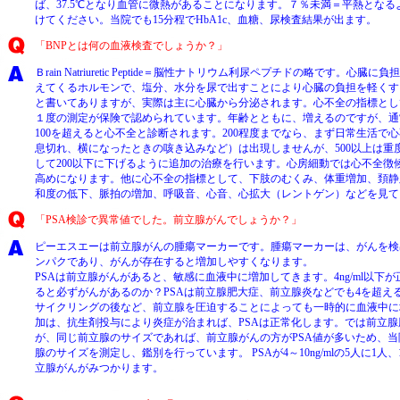
ば、37.5℃となり血管に微熱があることになります。７％未満＝平熱とな
けてください。当院でも15分程でHbA1c、血糖、尿検査結果が出ます。
「BNPとは何の血液検査でしょうか？」
Ｂrain Natriuretic Peptide＝脳性ナトリウム利尿ペプチドの略です。心
えてくるホルモンで、塩分、水分を尿で出すことにより心臓の負担を軽くす
と書いてありますが、実際は主に心臓から分泌されます。心不全の指標とし
１度の測定が保険で認められています。年齢とともに、増えるのですが、通常は1
100を超えると心不全と診断されます。200程度までなら、まず日常生活で
息切れ、横になったときの咳き込みなど）は出現しませんが、500以上は重
して200以下に下げるように追加の治療を行います。心房細動では心不全徴候
高めになります。他に心不全の指標として、下肢のむくみ、体重増加、頚静
和度の低下、脈拍の増加、呼吸音、心音、心拡大（レントゲン）などを見て
「PSA検診で異常値でした。前立腺がんでしょうか？」
ピーエスエーは前立腺がんの腫瘍マーカーです。腫瘍マーカーは、がんを検
ンパクであり、がんが存在すると増加しやすくなります。
PSAは前立腺がんがあると、敏感に血液中に増加してきます。4ng/ml以下
ると必ずがんがあるのか？PSAは前立腺肥大症、前立腺炎などでも4を超え
サイクリングの後など、前立腺を圧迫することによっても一時的に血液中に
加は、抗生剤投与により炎症が治まれば、PSAは正常化します。では前立
が、同じ前立腺のサイズであれば、前立腺がんの方がPSA値が多いため、
腺のサイズを測定し、鑑別を行っています。 PSAが4～10ng/mlの5人に1人、10
立腺がんがみつかります。