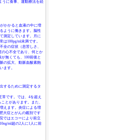
るように食事、運動療法を続
臓に負担がかかると血液の中に増
るように働きます。脳性
て測定しています。月に
00pg/ml未満です。
心不全の症状（息苦しさ、
度の心不全であり、何とか
が無くても、100前後と
脈の拡大、動脈血酸素飽
います。
出するために測定するタ
が正常です。では、4を超え
ることがあります。また、
増えます。炎症による増
腺肥大症とがんの鑑別です
当院ではエコーにより前立
ng/ml超の2人に1人に前