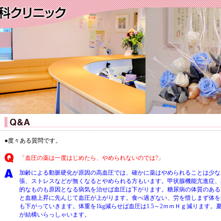
●度々ある質問です。
「血圧の薬は一度はじめたら、やめられないのでは?」
加齢による動脈硬化が原因の高血圧では、確かに薬はやめられることは少な
張、ストレスなどが無くなるとやめられる方もいます。甲状腺機能亢進症、
的なものも原因となる病気を治せば血圧は下がります。糖尿病の体質のある
と血糖上昇に先んじて血圧が上がります。食べ過ぎない、労を惜しまず体を
も下がっていきます。体重を1kg減らせば血圧は1.5～2ｍｍＨｇ減ります
が結構いらっしゃいます。