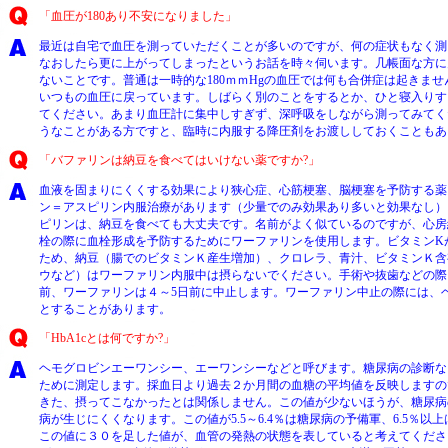
「血圧が180あり不安になりました」
最近は自宅で血圧を測っていただくことが多いのですが、何の症状もなく測
なおしたら更に上がってしまったというお話を時々伺います。几帳面な方に
ないことです。普通は一時的な180ｍｍHgの血圧では何も合併症は起きま
いつもの血圧に戻っています。しばらく別のことをするとか、ひと寝入りす
てください。あまり血圧計に集中しすぎず、深呼吸をしながら測ってみてく
うなことがある方ですと、臨時に内服する降圧剤をお渡ししておくこともあ
「バファリンは納豆を食べてはいけない薬ですか?」
血液を固まりにくくする効果により狭心症、心筋梗塞、脳梗塞を予防する薬
ン＝アスピリン内服治療があります（少量でのみ効果あり多いと効果なし）
ピリンは、納豆を食べても大丈夫です。名前がよく似ているのですが、心房
栓の際に血栓形成を予防するためにワーファリンを使用します。ビタミンK
ため、納豆（腸でのビタミンＫ産生増加）、クロレラ、青汁、ビタミンＫ含
ウなど）はワーファリン内服中は摂らないでください。手術や抜歯などの際
前、ワーファリンは４～5日前に中止します。ワーファリン中止の際には、
とすることがあります。
「HbA1cとは何ですか?」
ヘモグロビンエーワンシー、エーワンシーなどと呼びます。糖尿病の診断な
ために測定します。採血日より過去２か月間の血糖の平均値を反映しますの
きた、摂ってこなかったとは関係しません。この値が少ないほうが、糖尿病
病が生じにくくなります。この値が5.5～6.4％は糖尿病の予備軍、6.5％
この値に３０を足した値が、血管の発熱の状態を表していると考えてください