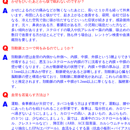
かぜをひいたあとから咳で眠れないのですが？
かぜによるのどの痛みなどが無くなったあとに、長いと１か月も経って外来
います。布団に入ると咳がでて、起き上がると改善する、昼間、会社で話を
なる、冷えた空気で急に咳が出だすなどといった症状が続きます。感染後持
ます。元々、鼻炎がある方、蓄膿症がある方、小児期に喘息だった方など、
多い傾向があります。ステロイドの吸入や抗アレルギー薬の内服、咳止めの
数日で改善する方がほとんどです。熱も伴う場合は、レントゲン検査や血液
鑑別を要します。
頚動脈エコーで何をみるのでしょうか？
頚動脈の壁は血管の内側から外側へ、内膜、中膜、外膜という3層よりでき
付着するように、悪玉コレステロールが内膜の下に沈着すると内膜＋中膜の
壁が硬くなります。これが動脈硬化の状態です。内膜＋中膜の厚みは、正常
1.1mm以上に厚みが増すと、動脈硬化があると診断します。頚動脈は心臓
脳動脈の壁と構造が似ており、頚動脈に動脈硬化があれば、これらの血管に
うと推定されます。頚動脈の内膜＋中膜が1.2mm以上に厚くなると、脳梗
す。
血管を若返らす方法は？
運動、食事療法が大切です。タバコを吸う方はまず禁煙です。運動は、腰や
にあったものを続けられることが肝要です。食事は、塩分控えめ、カロリー
べ過ぎないようにしましょう。カロリーの高い、あまいもの、あぶらもの、
の３つ）は、少なめにしましょう。薬では、血液中のコレステロールを減ら
ル、クレストールなど）、降圧剤（ARB、ACE 阻害薬、カルシウムチャネ
より抽出したEPA(エパデール)、血流をよくする薬（抗血小板剤＝バイア