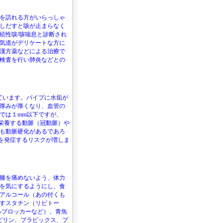
を訪れる方がいらっしゃ
しだすと咳が止まらなく
続性咳/咳喘息と診断され
気道がデリケートな方に
漢方薬などによる治療で
検査を行い肺炎などとの
ています。パイプに水垢が
厚みが厚くなり、血管の
では１mm以下ですが、
を栄養する動脈（冠動脈）や
も動脈硬化があるであろ
塞を発症するリスクが増しま
膝を痛めないよう、体力
を気にするようにし、食
アルコール（あの付くも
すスタチン（リピトー
ルブロッカーなど）、青魚
スピリン、プラビックス、プ