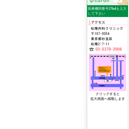
医療機関番号
57bd
を入力
して下さい
クリックすると
拡大画面へ移動します