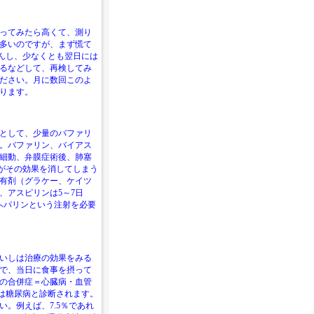
ってみたら高くて、測り
多いのですが、まず慌て
せんし、少なくとも翌日には
るなどして、再検してみ
ださい。月に数回このよ
ります。
として、少量のバファリ
。バファリン、バイアス
細動、弁膜症術後、肺塞
がその効果を消してしまう
有剤（グラケー、ケイツ
、アスピリンは5～7日
ヘパリンという注射を必要
いしは治療の効果をみる
で、当日に食事を摂って
の合併症＝心臓病・血管
以上は糖尿病と診断されます。
。例えば、7.5％であれ