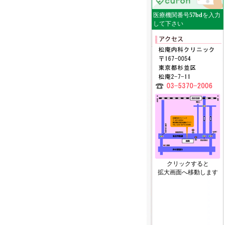
医療機関番号
57bd
を入力
して下さい
クリックすると
拡大画面へ移動します