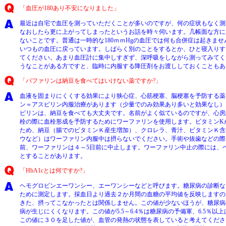
「血圧が180あり不安になりました」
最近は自宅で血圧を測っていただくことが多いのですが、何の症状もなく測
なおしたら更に上がってしまったというお話を時々伺います。几帳面な方に
ないことです。普通は一時的な180ｍｍHgの血圧では何も合併症は起きま
いつもの血圧に戻っています。しばらく別のことをするとか、ひと寝入りす
てください。あまり血圧計に集中しすぎず、深呼吸をしながら測ってみてく
うなことがある方ですと、臨時に内服する降圧剤をお渡ししておくこともあ
「バファリンは納豆を食べてはいけない薬ですか?」
血液を固まりにくくする効果により狭心症、心筋梗塞、脳梗塞を予防する薬
ン＝アスピリン内服治療があります（少量でのみ効果あり多いと効果なし）
ピリンは、納豆を食べても大丈夫です。名前がよく似ているのですが、心房
栓の際に血栓形成を予防するためにワーファリンを使用します。ビタミンK
ため、納豆（腸でのビタミンＫ産生増加）、クロレラ、青汁、ビタミンＫ含
ウなど）はワーファリン内服中は摂らないでください。手術や抜歯などの際
前、ワーファリンは４～5日前に中止します。ワーファリン中止の際には、
とすることがあります。
「HbA1cとは何ですか?」
ヘモグロビンエーワンシー、エーワンシーなどと呼びます。糖尿病の診断な
ために測定します。採血日より過去２か月間の血糖の平均値を反映しますの
きた、摂ってこなかったとは関係しません。この値が少ないほうが、糖尿病
病が生じにくくなります。この値が5.5～6.4％は糖尿病の予備軍、6.5％
この値に３０を足した値が、血管の発熱の状態を表していると考えてください