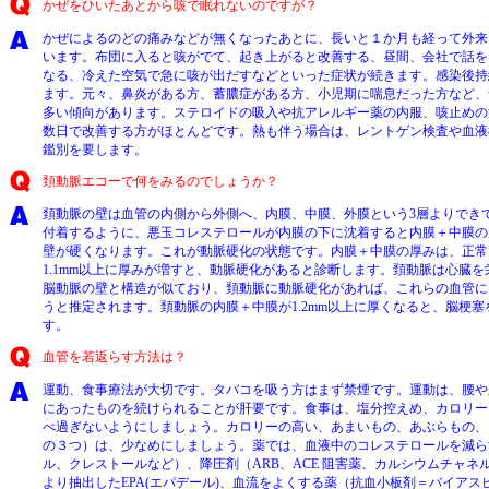
かぜをひいたあとから咳で眠れないのですが？
かぜによるのどの痛みなどが無くなったあとに、長いと１か月も経って外来
います。布団に入ると咳がでて、起き上がると改善する、昼間、会社で話を
なる、冷えた空気で急に咳が出だすなどといった症状が続きます。感染後持
ます。元々、鼻炎がある方、蓄膿症がある方、小児期に喘息だった方など、
多い傾向があります。ステロイドの吸入や抗アレルギー薬の内服、咳止めの
数日で改善する方がほとんどです。熱も伴う場合は、レントゲン検査や血液
鑑別を要します。
頚動脈エコーで何をみるのでしょうか？
頚動脈の壁は血管の内側から外側へ、内膜、中膜、外膜という3層よりでき
付着するように、悪玉コレステロールが内膜の下に沈着すると内膜＋中膜の
壁が硬くなります。これが動脈硬化の状態です。内膜＋中膜の厚みは、正常
1.1mm以上に厚みが増すと、動脈硬化があると診断します。頚動脈は心臓
脳動脈の壁と構造が似ており、頚動脈に動脈硬化があれば、これらの血管に
うと推定されます。頚動脈の内膜＋中膜が1.2mm以上に厚くなると、脳梗
す。
血管を若返らす方法は？
運動、食事療法が大切です。タバコを吸う方はまず禁煙です。運動は、腰や
にあったものを続けられることが肝要です。食事は、塩分控えめ、カロリー
べ過ぎないようにしましょう。カロリーの高い、あまいもの、あぶらもの、
の３つ）は、少なめにしましょう。薬では、血液中のコレステロールを減ら
ル、クレストールなど）、降圧剤（ARB、ACE 阻害薬、カルシウムチャネ
より抽出したEPA(エパデール)、血流をよくする薬（抗血小板剤＝バイア