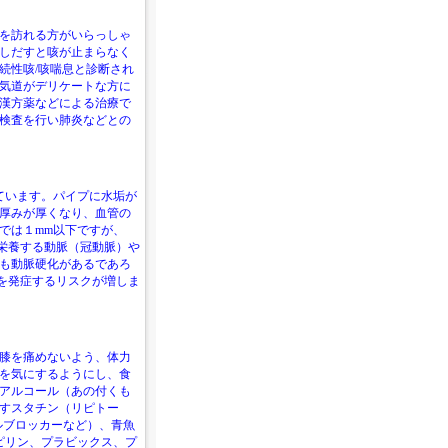
を訪れる方がいらっしゃ
しだすと咳が止まらなく
続性咳/咳喘息と診断され
気道がデリケートな方に
漢方薬などによる治療で
検査を行い肺炎などとの
ています。パイプに水垢が
厚みが厚くなり、血管の
では１mm以下ですが、
を栄養する動脈（冠動脈）や
も動脈硬化があるであろ
塞を発症するリスクが増しま
膝を痛めないよう、体力
を気にするようにし、食
アルコール（あの付くも
すスタチン（リピトー
ルブロッカーなど）、青魚
スピリン、プラビックス、プ