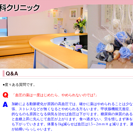
●度々ある質問です。
「血圧の薬は一度はじめたら、やめられないのでは?」
加齢による動脈硬化が原因の高血圧では、確かに薬はやめられることは少な
張、ストレスなどが無くなるとやめられる方もいます。甲状腺機能亢進症、
的なものも原因となる病気を治せば血圧は下がります。糖尿病の体質のある
と血糖上昇に先んじて血圧が上がります。食べ過ぎない、労を惜しまず体を
も下がっていきます。体重を1kg減らせば血圧は1.5～2ｍｍＨｇ減ります
が結構いらっしゃいます。