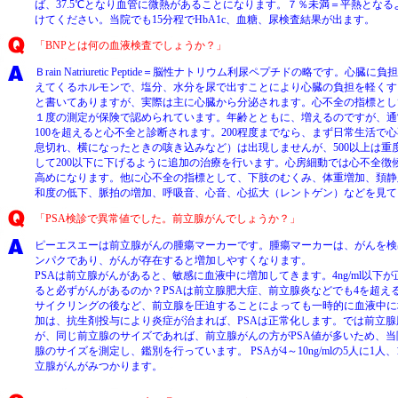
ば、37.5℃となり血管に微熱があることになります。７％未満＝平熱とな
けてください。当院でも15分程でHbA1c、血糖、尿検査結果が出ます。
「BNPとは何の血液検査でしょうか？」
Ｂrain Natriuretic Peptide＝脳性ナトリウム利尿ペプチドの略です。心
えてくるホルモンで、塩分、水分を尿で出すことにより心臓の負担を軽くす
と書いてありますが、実際は主に心臓から分泌されます。心不全の指標とし
１度の測定が保険で認められています。年齢とともに、増えるのですが、通常は1
100を超えると心不全と診断されます。200程度までなら、まず日常生活で
息切れ、横になったときの咳き込みなど）は出現しませんが、500以上は重
して200以下に下げるように追加の治療を行います。心房細動では心不全徴候
高めになります。他に心不全の指標として、下肢のむくみ、体重増加、頚静
和度の低下、脈拍の増加、呼吸音、心音、心拡大（レントゲン）などを見て
「PSA検診で異常値でした。前立腺がんでしょうか？」
ピーエスエーは前立腺がんの腫瘍マーカーです。腫瘍マーカーは、がんを検
ンパクであり、がんが存在すると増加しやすくなります。
PSAは前立腺がんがあると、敏感に血液中に増加してきます。4ng/ml以下
ると必ずがんがあるのか？PSAは前立腺肥大症、前立腺炎などでも4を超え
サイクリングの後など、前立腺を圧迫することによっても一時的に血液中に
加は、抗生剤投与により炎症が治まれば、PSAは正常化します。では前立
が、同じ前立腺のサイズであれば、前立腺がんの方がPSA値が多いため、
腺のサイズを測定し、鑑別を行っています。 PSAが4～10ng/mlの5人に1人、10
立腺がんがみつかります。