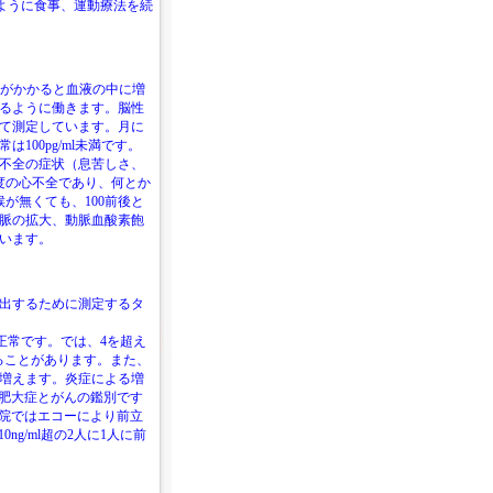
るように食事、運動療法を続
臓に負担がかかると血液の中に増
るように働きます。脳性
て測定しています。月に
00pg/ml未満です。
心不全の症状（息苦しさ、
度の心不全であり、何とか
が無くても、100前後と
脈の拡大、動脈血酸素飽
います。
出するために測定するタ
が正常です。では、4を超え
ることがあります。また、
増えます。炎症による増
腺肥大症とがんの鑑別です
当院ではエコーにより前立
ng/ml超の2人に1人に前