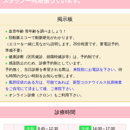
掲示板
●
血管年齢 骨年齢を調べましょう！
●
頚動脈エコーで動脈硬化がわかります。
（エコーを一緒に見ながら説明します。20分程度です。要電話予約、
準備不要）
●
健康診断（区民健診、就職時健診等）は、予約制です。
●
感染防止のため、診療予約制としています。
予約無く、当日診療を希望される際は、
来院前にお電話を下さい。
待
ち時間の少ない時刻をお知らせ致します。
●
風邪症状のある方は、可能であれば、新型コロナウイルス抗原検査
をご自宅にて済まして後、ご来院下さい。
●
オンライン診療（クロン）もご利用下さい。
診療時間
午前
8:45～12:30
午後
14:00～17:00