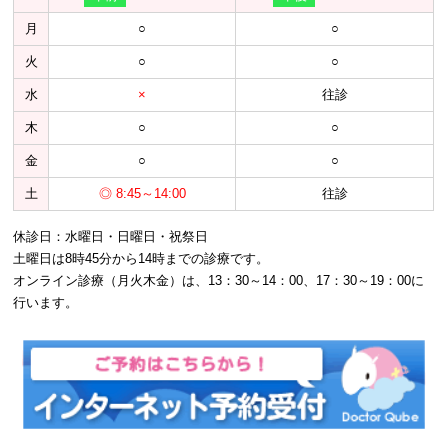
月
○
○
火
○
○
水
×
往診
木
○
○
金
○
○
土
◎ 8:45～14:00
往診
休診日：水曜日・日曜日・祝祭日
土曜日は8時45分から14時までの診療です。
オンライン診療（月火木金）は、13：30～14：00、17：30～19：00に
行います。